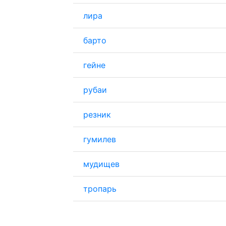
лира
барто
гейне
рубаи
резник
гумилев
мудищев
тропарь