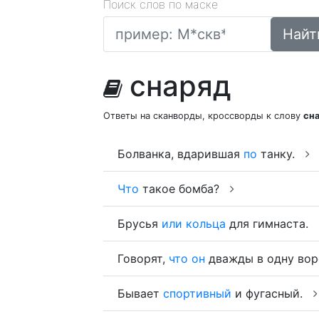
Поиск слов по маске
Найт
снаряд
Ответы на сканворды, кроссворды к слову
сн
Болванка, вдарившая
по
танку.
Что
такое бомба?
Брусья
или
кольца
для гимнаста.
Говорят,
что
он
дважды в одну во
Бывает
спортивный
и фугасный.