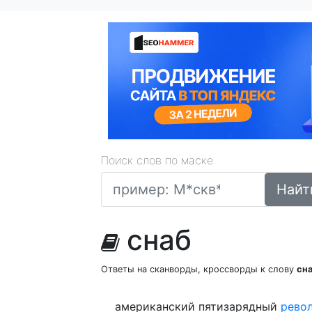
Поиск слов по маске
Найт
снаб
Ответы на сканворды, кроссворды к слову
сн
американский пятизарядный
рево