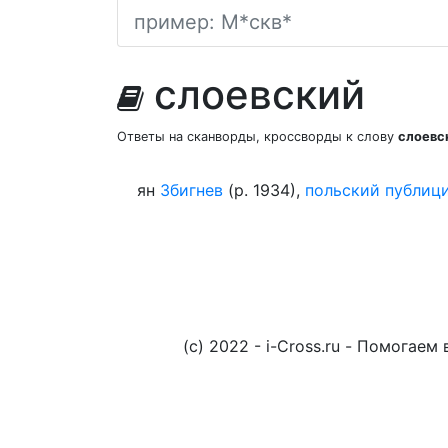
слоевский
Ответы на сканворды, кроссворды к слову
слоевс
ян
Збигнев
(р. 1934),
польский
публиц
(c) 2022 - i-Cross.ru - Помога