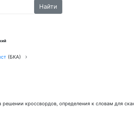
Найти
кий
ист
(БКА)
ем в решении кроссвордов, определения к словам для ск