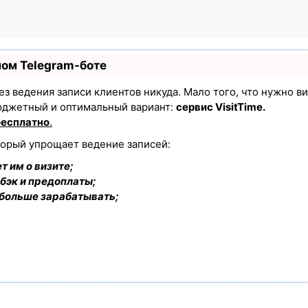
ном Telegram-боте
 без ведения записи клиентов никуда. Мало того, что нужно в
юджетный и оптимальный вариант:
сервис VisitTime.
бесплатно
.
торый упрощает ведение записей:
т им о визите;
бэк и предоплаты;
 больше зарабатывать;