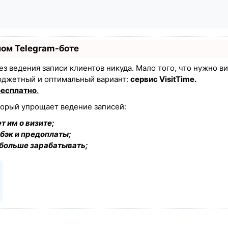
ном Telegram-боте
 без ведения записи клиентов никуда. Мало того, что нужно в
юджетный и оптимальный вариант:
сервис VisitTime.
бесплатно
.
торый упрощает ведение записей:
т им о визите;
бэк и предоплаты;
 больше зарабатывать;