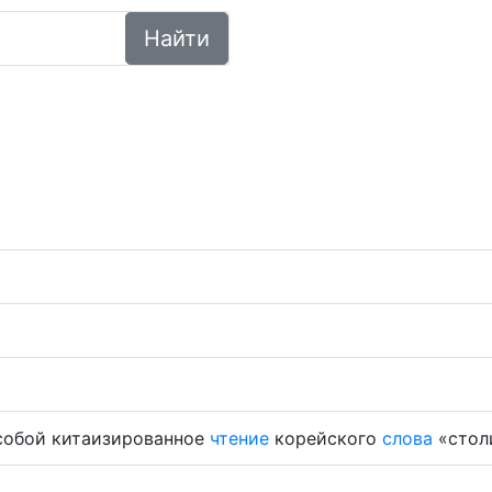
Найти
собой китаизированное
чтение
корейского
слова
«стол