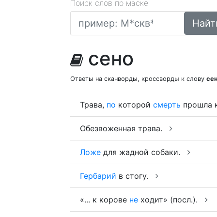
Поиск слов по маске
Найт
сено
Ответы на сканворды, кроссворды к слову
се
Трава,
по
которой
смерть
прошла 
Обезвоженная трава.
Ложе
для жадной собаки.
Гербарий
в стогу.
«... к корове
не
ходит» (посл.).