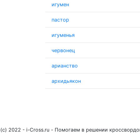
игумен
пастор
игуменья
червонец
арианство
архидьякон
(c) 2022 - i-Cross.ru - Помогаем в решении кроссворд