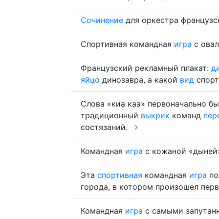
Сочинение
для оркестра французс
Спортивная командная
игра
с ова
Французский рекламный плакат:
д
яйцо
динозавра, а какой
вид
спор
Слова «киа каа» первоначально б
традиционный
выкрик
команд
пер
состязаний.
Командная
игра
с кожаной «дыней
Эта
спортивная
командная
игра
по
города, в котором произошел пер
Командная
игра
с самыми запутан