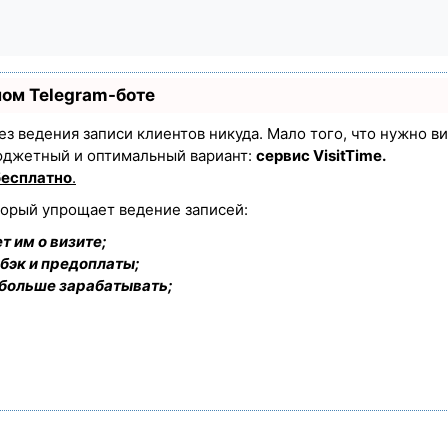
ном Telegram-боте
 без ведения записи клиентов никуда. Мало того, что нужно в
юджетный и оптимальный вариант:
сервис VisitTime.
бесплатно
.
торый упрощает ведение записей:
т им о визите;
бэк и предоплаты;
 больше зарабатывать;