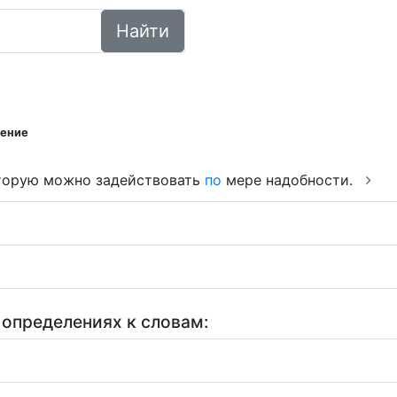
Найти
ение
торую можно задействовать
по
мере надобности.
 определениях к словам: