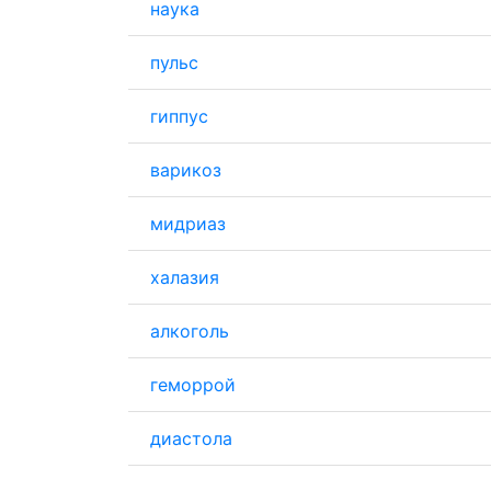
наука
пульс
гиппус
варикоз
мидриаз
халазия
алкоголь
геморрой
диастола