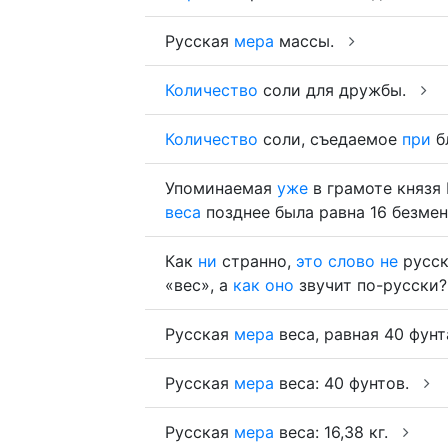
Русская
мера
массы.
Количество
соли для дружбы.
Количество
соли, съедаемое
при
б
Упоминаемая
уже
в грамоте князя 
веса
позднее была равна 16 безме
Как
ни
странно,
это
слово
не
русск
«вес», а
как
оно
звучит по-русски
Русская
мера
веса, равная 40 фун
Русская
мера
веса: 40 фунтов.
Русская
мера
веса: 16,38 кг.