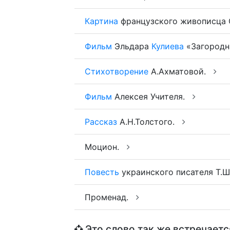
Картина
французского живописца 
Фильм
Эльдара
Кулиева
«Загородна
Стихотворение
А.Ахматовой.
Фильм
Алексея Учителя.
Рассказ
А.Н.Толстого.
Моцион.
Повесть
украинского писателя Т.
Променад.
Это слово так же встречаетс