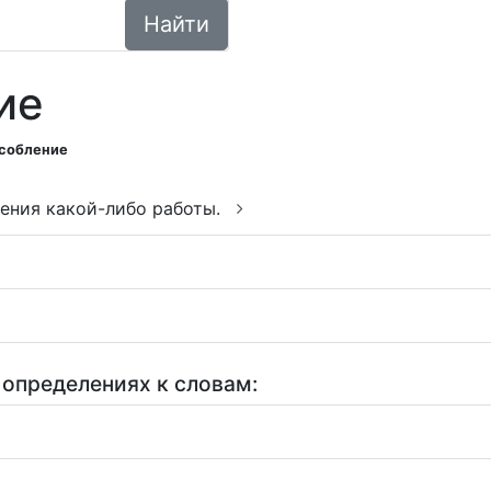
Найти
ие
собление
ения какой-либо работы.
 определениях к словам: