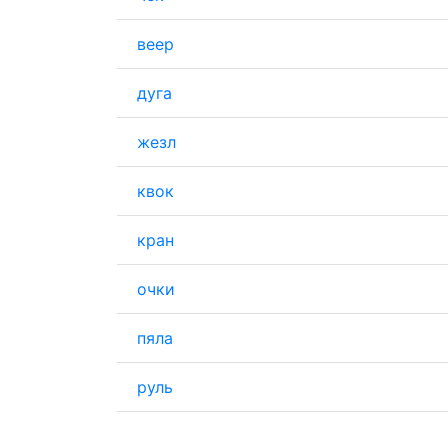
веер
дуга
жезл
квок
кран
очки
пяла
руль