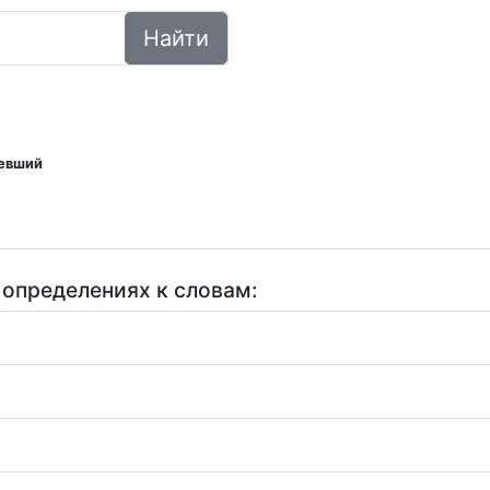
Найти
евший
 определениях к словам: