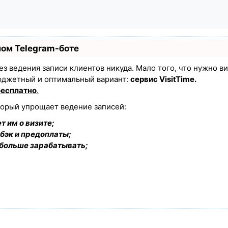
ном Telegram-боте
 без ведения записи клиентов никуда. Мало того, что нужно в
юджетный и оптимальный вариант:
сервис VisitTime.
бесплатно
.
торый упрощает ведение записей:
т им о визите;
бэк и предоплаты;
 больше зарабатывать;