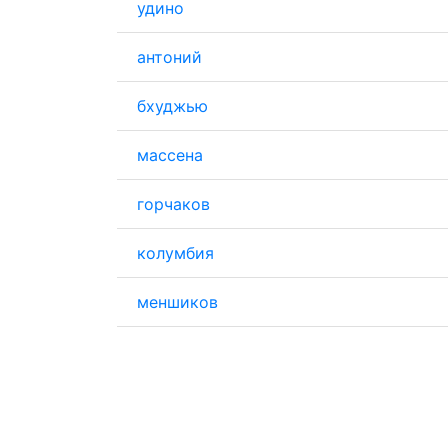
удино
антоний
бхуджью
массена
горчаков
колумбия
меншиков