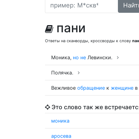
Найт
пани
Ответы на сканворды, кроссворды к слову
па
Моника,
но
не
Левински.
Полячка.
Вежливое
обращение
к
женщине
в
Это слово так же встречаетс
моника
аросева