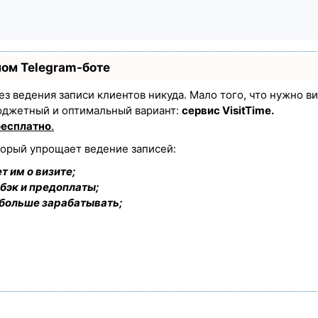
ном Telegram-боте
 без ведения записи клиентов никуда. Мало того, что нужно в
юджетный и оптимальный вариант:
сервис VisitTime.
бесплатно
.
торый упрощает ведение записей:
т им о визите;
бэк и предоплаты;
 больше зарабатывать;