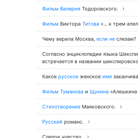
Фильм
Валерия
Тодоровского.
Фильм
Виктора
Титова
«... к трем ап
Чему верила Москва,
если
не
слезам?
Согласно энциклопедии языка Шексп
встречается в названии шекспировск
Какое
русское
женское
имя
заканчив
Фильм
Туманова
и
Щукина
«Алешкина .
Стихотворение
Маяковского.
Русский
романс.
Слепое чувство.