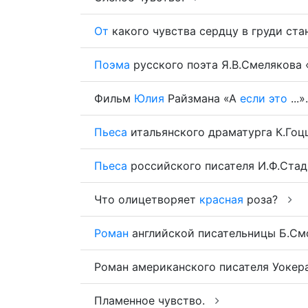
От
какого чувства сердцу в груди ст
Поэма
русского поэта Я.В.Смелякова «
Фильм
Юлия
Райзмана «А
если
это
...»
Пьеса
итальянского драматурга К.Гоцц
Пьеса
российского писателя И.Ф.Стадн
Что олицетворяет
красная
роза?
Роман
английской писательницы Б.Смо
Роман американского писателя Уокер
Пламенное чувство.