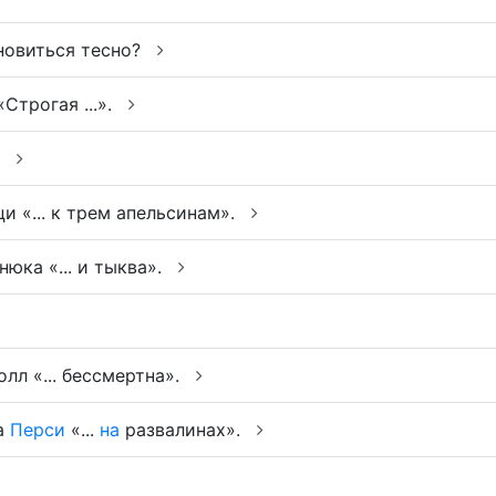
ановиться тесно?
Строгая ...».
.
и «... к трем апельсинам».
юка «... и тыква».
лл «... бессмертна».
а
Перси
«...
на
развалинах».