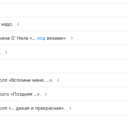
 надо.
ина О`Нила «...
под
вязами».
».
л «Вспомни меня, ...».
ого «Поздняя ...».
л «... дикая и прекрасная».