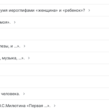
умя иероглифами «женщина» и «ребенок»?
 моя».
езы, и ...».
музыка, ...».
 человека.
С.Милютина «Первая ...».