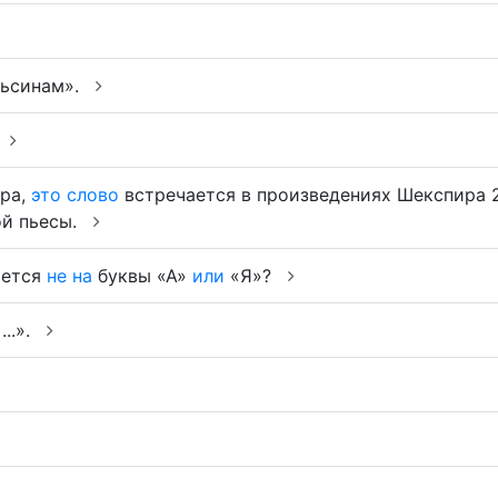
ельсинам».
ира,
это
слово
встречается в произведениях Шекспира 
ой пьесы.
ается
не
на
буквы «А»
или
«Я»?
..».