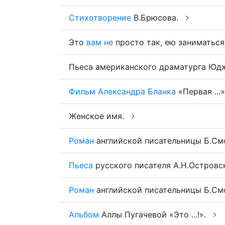
Стихотворение
В.Брюсова.
Это
вам
не
просто так, ею заниматься
Пьеса американского драматурга Юдж
Фильм
Александра
Бланка
«Первая ...
Женское имя.
Роман
английской писательницы Б.Смол
Пьеса
русского писателя А.Н.Островск
Роман
английской писательницы Б.Смол
Альбом
Аллы Пугачевой «Это ...!».