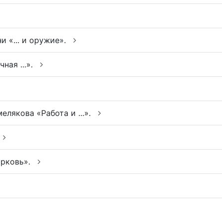
и «... и оружие».
ная ...».
елякова «Работа и ...».
орковь».