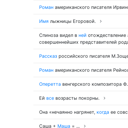
Роман
американского писателя Ирвинга
Имя
лыжницы Егоровой.
Спиноза видел в
ней
отождествление 
совершеннейших представителей род
Рассказ
российского писателя М.Зощ
Роман
американского писателя Рейнолд
Оперетта
венгерского композитора Ф.Л
Ей
все
возрасты покорны.
Она «нечаянно нагрянет,
когда
ее сов
Саша +
Маша
= ...