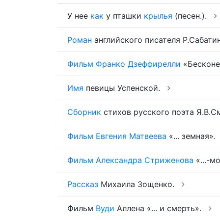
У нее
как
у пташки
крылья
(песен.).
Роман
английского писателя Р.Сабатин
Фильм
Франко
Дзеффирелли
«Бесконеч
Имя
певицы Успенской.
Сборник
стихов русского поэта Я.В.См
Фильм
Евгения
Матвеева
«... земная».
Фильм
Александра
Стриженова
«...-м
Рассказ
Михаила Зощенко.
Фильм
Вуди
Аллена «... и смерть».