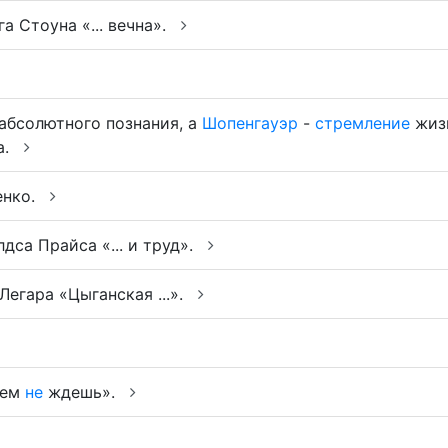
 Стоуна «... вечна».
абсолютного познания, а
Шопенгауэр
-
стремление
жизн
а.
енко.
са Прайса «... и труд».
егара «Цыганская ...».
сем
не
ждешь».