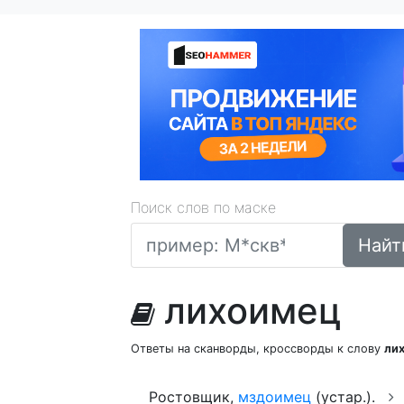
Поиск слов по маске
Найт
лихоимец
Ответы на сканворды, кроссворды к слову
ли
Ростовщик,
мздоимец
(устар.).