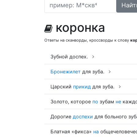
Найт
коронка
Ответы на сканворды, кроссворды к слову
ко
Зубной доспех.
Бронежилет
для зуба.
Царский
прикид
для зуба.
Золото, которое
по
зубам
не
каждо
Дорогие
доспехи
для больного зуб
Блатная «фикса»
на
общечеловечес