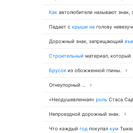
Как
автолюбители называют знак,
Падает с
крыши
на
голову невезуч
Дорожный знак, запрещающий
въе
Строительный
материал, который 
Брусок
из обожженной глины.
Огнеупорный ...
«Неодушевленная»
роль
Стаса Сад
Непроездной дорожный знак.
Что каждый
год
покупал
кум
Тыква