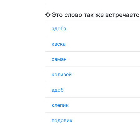
Это слово так же встречаетс
адоба
каска
саман
колизей
адоб
клепик
подовик