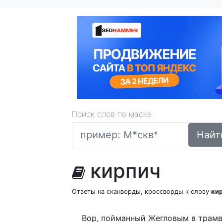
Поиск слов по маске
Найт
кирпич
Ответы на сканворды, кроссворды к слову
ки
Вор, пойманный Жегловым в трам