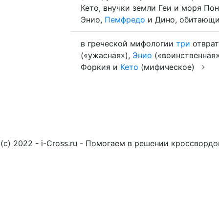
Кето, внучки земли Геи и моря По
Энио,
Пемфредо
и Дино, обитающ
в греческой мифологии
три
отврат
(«ужасная»),
Энио
(«воинственная
Форкия и
Кето
(мифическое)
(c) 2022 - i-Cross.ru - Помогаем в решении кроссворд