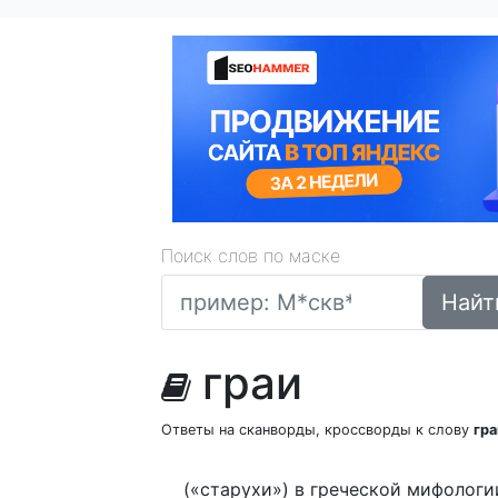
Поиск слов по маске
Найт
граи
Ответы на сканворды, кроссворды к слову
гра
(«старухи») в греческой мифолог