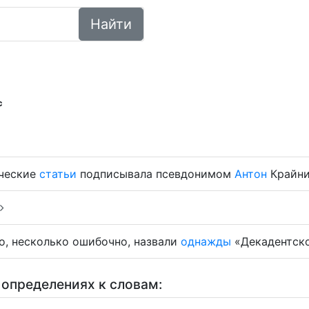
Найти
с
ческие
статьи
подписывала псевдонимом
Антон
Крайн
о, несколько ошибочно, назвали
однажды
«Декадентск
 определениях к словам: