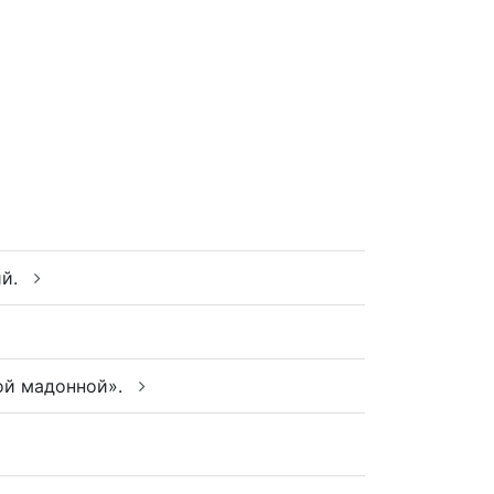
ий.
ой мадонной».