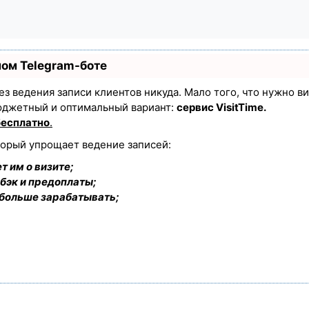
ном Telegram-боте
 без ведения записи клиентов никуда. Мало того, что нужно в
юджетный и оптимальный вариант:
сервис VisitTime.
бесплатно
.
торый упрощает ведение записей:
т им о визите;
бэк и предоплаты;
 больше зарабатывать;