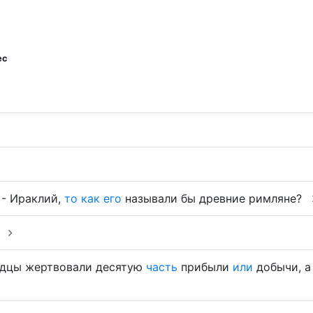
ес
- Ираклий,
то
как
его
называли бы древние римляне?
.
дцы жертвовали десятую
часть
прибыли
или
добычи, 