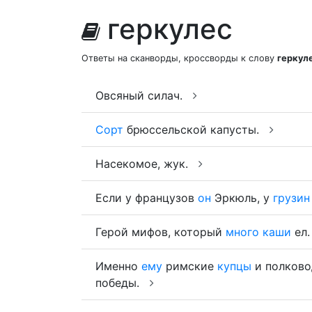
геркулес
Ответы на сканворды, кроссворды к слову
геркул
Овсяный силач.
Сорт
брюссельской капусты.
Насекомое, жук.
Если у французов
он
Эркюль, у
грузин
Герой мифов, который
много
каши
ел
Именно
ему
римские
купцы
и полково
победы.