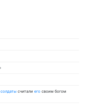
а
солдаты
считали
его
своим богом