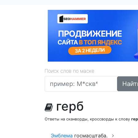
Поиск слов по маске
Найт
герб
Ответы на сканворды, кроссворды к слову
ге
Эмблема
госмасштаба.