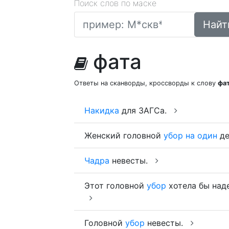
Поиск слов по маске
Найт
фата
Ответы на сканворды, кроссворды к слову
фа
Накидка
для ЗАГСа.
Женский головной
убор
на
один
де
Чадра
невесты.
Этот головной
убор
хотела бы над
Головной
убор
невесты.