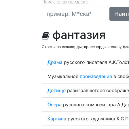
Поиск слов по маске
Найт
фантазия
Ответы на сканворды, кроссворды к слову
фа
Драма
русского писателя А.К.Толс
Музыкальное
произведение
в своб
Детище
разыгравшегося воображе
Опера
русского композитора А.Дар
Картина
русского художника К.С.