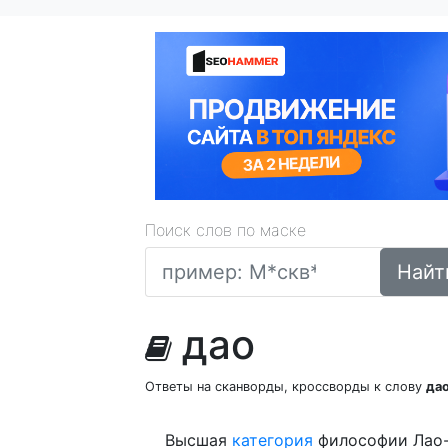
Поиск слов по маске
Найт
дао
Ответы на сканворды, кроссворды к слову
да
Высшая
категория
философии Лао