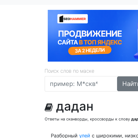
Поиск слов по маске
Найт
дадан
Ответы на сканворды, кроссворды к слову
да
Разборный
улей
с широкими, низ