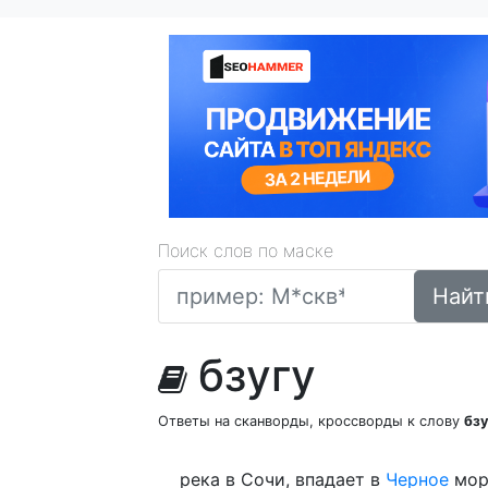
Поиск слов по маске
Найт
бзугу
Ответы на сканворды, кроссворды к слову
бз
река в Сочи, впадает в
Черное
мо