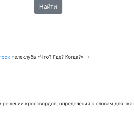
Найти
грок
телеклуба «Что? Где? Когда?»
ем в решении кроссвордов, определения к словам для ск