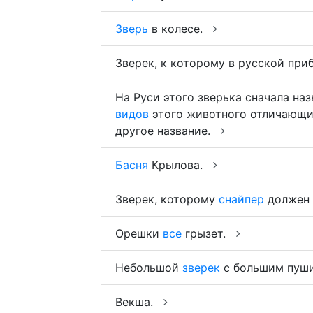
Зверь
в колесе.
Зверек, к которому в русской при
На Руси этого зверька сначала на
видов
этого животного отличающ
другое название.
Басня
Крылова.
Зверек, которому
снайпер
должен 
Орешки
все
грызет.
Небольшой
зверек
с большим пуши
Векша.