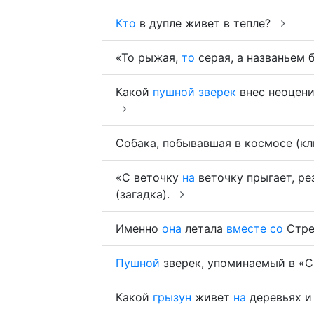
Кто
в дупле живет в тепле?
«То рыжая,
то
серая, а названьем б
Какой
пушной
зверек
внес неоцен
Собака, побывавшая в космосе (кл
«С веточку
на
веточку прыгает, рез
(загадка).
Именно
она
летала
вместе
со
Стре
Пушной
зверек, упоминаемый в «С
Какой
грызун
живет
на
деревьях и