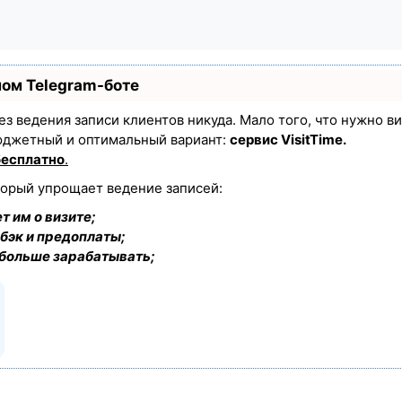
ном Telegram-боте
 без ведения записи клиентов никуда. Мало того, что нужно в
юджетный и оптимальный вариант:
сервис VisitTime.
бесплатно
.
торый упрощает ведение записей:
т им о визите;
бэк и предоплаты;
 больше зарабатывать;