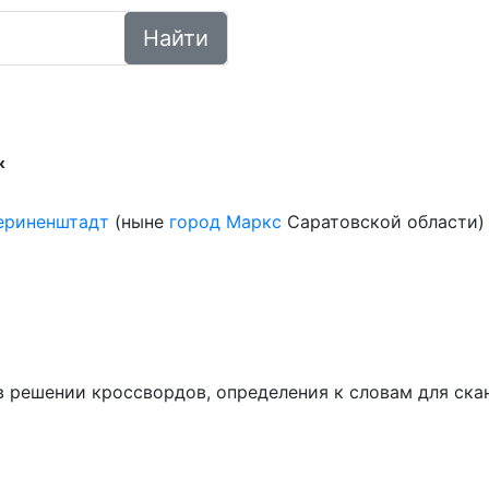
Найти
к
ериненштадт
(ныне
город
Маркс
Саратовской области
ем в решении кроссвордов, определения к словам для ск