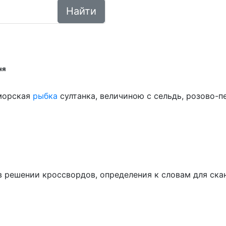
Найти
ня
оморская
рыбка
султанка, величиною с сельдь, розово-
ем в решении кроссвордов, определения к словам для ск