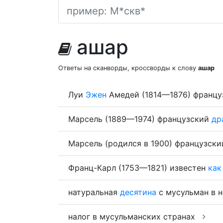
ашар
Ответы на сканворды, кроссворды к слову
ашар
Луи
Эжен
Амедей (1814—1876) францу
Марсель (1889—1974) французский
др
Марсель (родился в 1900) французск
Франц-Карл (1753—1821) известен
как
натуральная
десятина
с мусульман в н
налог в мусульманских странах