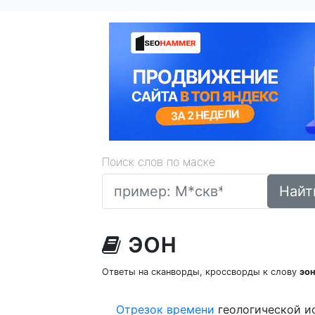
Поиск слов по маске
Найт
эон
Ответы на сканворды, кроссворды к слову
эо
Отрезок
времени
геологической и