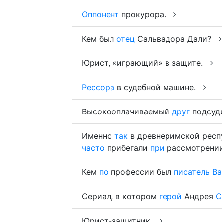
Оппонент
прокурора.
Кем был
отец
Сальвадора Дали?
Юрист, «играющий» в защите.
Рессора
в судебной машине.
Высокооплачиваемый
друг
подсуд
Именно
так
в древнеримской респу
часто
прибегали
при
рассмотрении
Кем
по
профессии был
писатель
Ва
Сериал, в котором
герой
Андрея
С
Юрист-защитник.