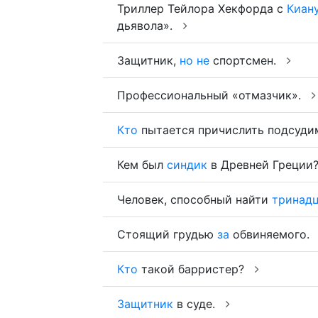
Триллер Тейлора Хекфорда с
Киан
дьявола».
Защитник,
но
не
спортсмен.
Профессиональный «отмазчик».
Кто
пытается причислить подсуди
Кем был
синдик
в Древней Греции
Человек, способный найти
тринад
Стоящий грудью
за
обвиняемого.
Кто
такой барристер?
Защитник
в суде.