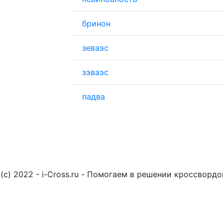
бринон
зеваэс
зэваэс
падва
(c) 2022 - i-Cross.ru - Помогаем в решении кроссворд